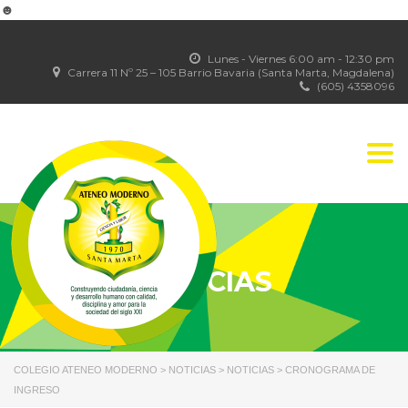
☻
Lunes - Viernes 6:00 am - 12:30 pm
Carrera 11 Nº 25 – 105 Barrio Bavaria (Santa Marta, Magdalena)
(605) 4358096
Togg
navi
NOTICIAS
COLEGIO ATENEO MODERNO
>
NOTICIAS
>
NOTICIAS
>
CRONOGRAMA DE
INGRESO